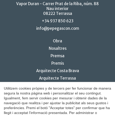
Vapor Duran - Carrer Prat de la Riba, núm. 88
Nau interior
08222 Terrassa
+34 937 850 623
info@pepegascon.com
Obra
Nosaltres
Premsa
Premis
Arquitecte Costa Brava
Arquitecte Terrassa
Disseny i interiorisme de restaurants
Utilitzem cookies pròpies y de tercers per fer funcionar de manera
Guardar configuració
Acceptar totes
segura la nostra pàgina web i personalitzar el seu contingut.
Igualment, fem servir cookies per mesurar i obtenir dades de la
navegació que realitza i per ajustar la publicitat als seus gustos i
preferències. Premi el botó "Acceptar totes" per confirmar que ha
© 2026 Pepe Gascón Arquitectura
llegit i acceptat l'informació presentada. Per administrar o