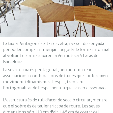
Tècniques i funcionals
Sempre activades
Aquest lloc web utilitza cookies pròpies per recopilar
informació amb la finalitat de millorar els nostres serveis.
Si continua navegant, suposa l'acceptació de la instal·lació
de les mateixes. L'usuari té la possibilitat de configurar el
navegador podent, si així ho desitja, impedir que siguin
La taula Pentagon és alta i esvelta, i va ser dissenyada
instal·lades al disc dur, encara que haurà de tenir en
compte que aquesta acció podrà ocasionar dificultats de
per poder compartir menjar i beguda de forma informal
navegació de la pàgina web.
al voltant de la mateixa en la Vermuteca 4 Latas de
Barcelona.
Analítiques i personalització
La seva forma és pentagonal, permetent crear
Permeten fer el seguiment i l'anàlisi del comportament
associacions i combinacions de taules que confereixen
dels usuaris d'aquest lloc web. La informació recollida
moviment i dinamisme a l'espai, trencant
mitjançant aquest tipus de cookies s'utilitza en el
mesurament de l'activitat del web per a l'elaboració de
l'ortogonalitat de l'espai per a la qual va ser dissenyada.
perfils de navegació dels usuaris per introduir millores en
funció de l'anàlisi de les dades d'ús que fan els usuaris del
servei. Permeten desar la informació de preferència de
L'estructura és de tub d'acer de secció circular, mentre
l'usuari per millorar la qualitat dels nostres serveis i oferir
que el sobre és de tauler tricapa de roure. Les seves
una millor experiència a través de productes recomanats.
dimensions són: 110 cm d'alt, i 45 cm de costat del