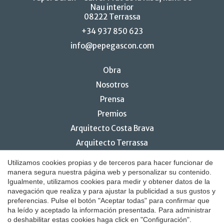
Nau interior
08222 Terrassa
+34 937 850 623
info@pepegascon.com
Obra
Nosotros
Prensa
Premios
Arquitecto Costa Brava
Arquitecto Terrassa
Diseño e interiorismo de restaurantes
Utilizamos cookies propias y de terceros para hacer funcionar de
manera segura nuestra página web y personalizar su contenido.
Igualmente, utilizamos cookies para medir y obtener datos de la
navegación que realiza y para ajustar la publicidad a sus gustos y
Guardar configuración
Aceptar todas
preferencias. Pulse el botón "Aceptar todas" para confirmar que
© 2026 Pepe Gascón Arquitectura
ha leído y aceptado la información presentada. Para administrar
o deshabilitar estas cookies haga click en "Configuración".
Aviso legal