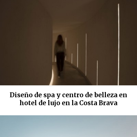
impedir que sean instaladas en su disco duro, aunque
deberá tener en cuenta que dicha acción podrá ocasionar
dificultades de navegación de la página web.
Analíticas y personalización
Permiten realizar el seguimiento y análisis del
comportamiento de los usuarios de este sitio web. La
información recogida mediante este tipo de cookies se
utiliza en la medición de la actividad de la web para la
elaboración de perfiles de navegación de los usuarios con
el fin de introducir mejoras en función del análisis de los
datos de uso que hacen los usuarios del servicio. Permiten
guardar la información de preferencia del usuario para
mejorar la calidad de nuestros servicios y para ofrecer una
mejor experiencia a través de productos recomendados.
Diseño de spa y centro de belleza en
Marketing y publicidad
hotel de lujo en la Costa Brava
Estas cookies son utilizadas para almacenar información
sobre las preferencias y elecciones personales del usuario
a través de la observación continuada de sus hábitos de
navegación. Gracias a ellas, podemos conocer los hábitos
de navegación en el sitio web y mostrar publicidad
relacionada con el perfil de navegación del usuario.