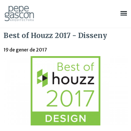
Best of Houzz 2017 - Disseny
19 de gener de 2017
Modificar cookies
Tècniques i funcionals
Sempre activades
Aquest lloc web utilitza cookies pròpies per recopilar
informació amb la finalitat de millorar els nostres serveis.
Si continua navegant, suposa l'acceptació de la instal·lació
de les mateixes. L'usuari té la possibilitat de configurar el
navegador podent, si així ho desitja, impedir que siguin